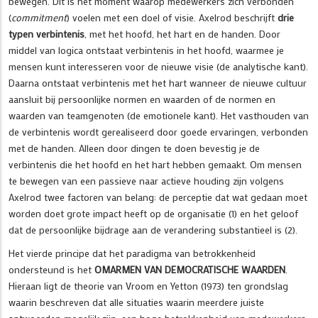
bewegen. Dit is het moment waarop medewerkers zich verbonden
(
commitment
) voelen met een doel of visie. Axelrod beschrijft
drie
typen verbintenis
, met het hoofd, het hart en de handen. Door
middel van logica ontstaat verbintenis in het hoofd, waarmee je
mensen kunt interesseren voor de nieuwe visie (de analytische kant).
Daarna ontstaat verbintenis met het hart wanneer de nieuwe cultuur
aansluit bij persoonlijke normen en waarden of de normen en
waarden van teamgenoten (de emotionele kant). Het vasthouden van
de verbintenis wordt gerealiseerd door goede ervaringen, verbonden
met de handen. Alleen door dingen te doen bevestig je de
verbintenis die het hoofd en het hart hebben gemaakt. Om mensen
te bewegen van een passieve naar actieve houding zijn volgens
Axelrod twee factoren van belang: de perceptie dat wat gedaan moet
worden doet grote impact heeft op de organisatie (1) en het geloof
dat de persoonlijke bijdrage aan de verandering substantieel is (2).
Het vierde principe dat het paradigma van betrokkenheid
ondersteund is het
OMARMEN VAN DEMOCRATISCHE WAARDEN
.
Hieraan ligt de theorie van Vroom en Yetton (1973) ten grondslag
waarin beschreven dat alle situaties waarin meerdere juiste