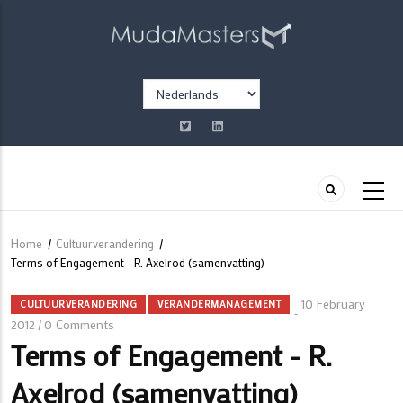
Overslaan
en
naar
de
Select
inhoud
your
gaan
language
Home
/
Cultuurverandering
/
Kruimelpad
Terms of Engagement - R. Axelrod (samenvatting)
10 February
CULTUURVERANDERING
VERANDERMANAGEMENT
2012
0 Comments
/
Terms of Engagement - R.
Axelrod (samenvatting)