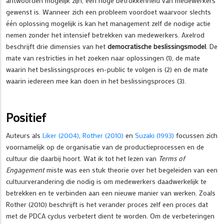
antwoorden mogelijk zijn, een hoge betrokkenheid van medewerkers
gewenst is. Wanneer zich een probleem voordoet waarvoor slechts
één oplossing mogelijk is kan het management zelf de nodige actie
nemen zonder het intensief betrekken van medewerkers. Axelrod
beschrijft drie dimensies van het
democratische beslissingsmodel
. De
mate van restricties in het zoeken naar oplossingen (1), de mate
waarin het beslissingsproces en-public te volgen is (2) en de mate
waarin iedereen mee kan doen in het beslissingsproces (3).
Positief
Auteurs als
Liker (2004)
,
Rother (2010)
en
Suzaki (1993)
focussen zich
voornamelijk op de organisatie van de productieprocessen en de
cultuur die daarbij hoort. Wat ik tot het lezen van
Terms of
Engagement
miste was een stuk theorie over het begeleiden van een
cultuurverandering die nodig is om medewerkers daadwerkelijk te
betrekken en te verbinden aan een nieuwe manier van werken. Zoals
Rother (2010) beschrijft is het verander proces zelf een proces dat
met de PDCA cyclus verbetert dient te worden. Om de verbeteringen