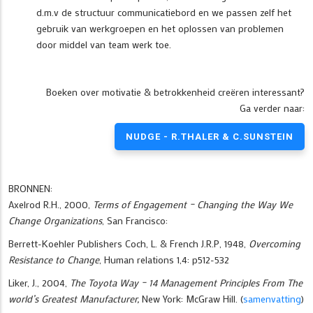
d.m.v de structuur communicatiebord en we passen zelf het
gebruik van werkgroepen en het oplossen van problemen
door middel van team werk toe.
Boeken over motivatie & betrokkenheid creëren interessant?
Ga verder naar:
NUDGE - R.THALER & C.SUNSTEIN
BRONNEN:
Axelrod R.H., 2000,
Terms of Engagement – Changing the Way We
Change Organizations
, San Francisco:
Berrett-Koehler Publishers Coch, L. & French J.R.P, 1948,
Overcoming
Resistance to Change
, Human relations 1,4: p512-532
Liker, J., 2004,
The Toyota Way – 14 Management Principles From The
world’s Greatest Manufacturer,
New York: McGraw Hill. (
samenvatting
)