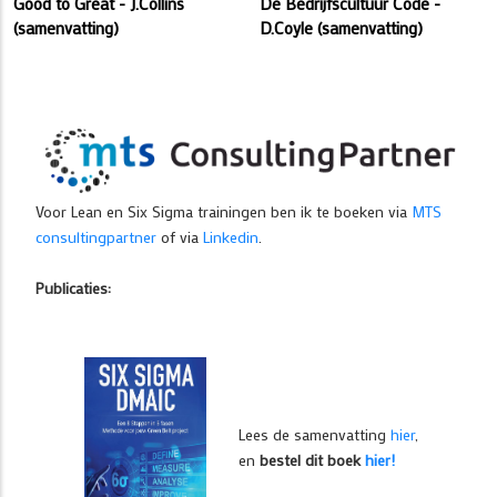
Good to Great - J.Collins
De Bedrijfscultuur Code -
(samenvatting)
D.Coyle (samenvatting)
Voor Lean en Six Sigma trainingen ben ik te boeken via
MTS
consultingpartner
of via
Linkedin
.
Publicaties:
Lees de samenvatting
hier
,
en
bestel dit boek
hier!