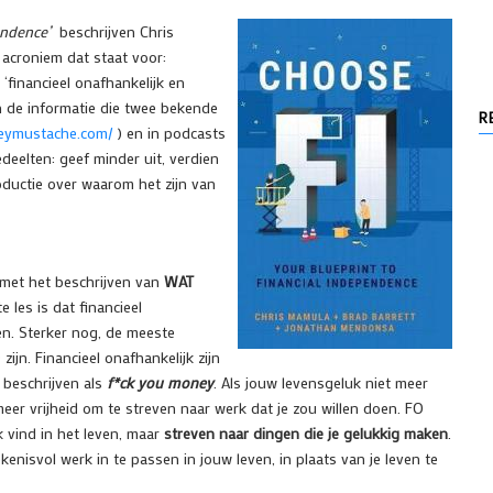
endence’
beschrijven Chris
 acroniem dat staat voor:
‘financieel onafhankelijk en
n de informatie die twee bekende
R
eymustache.com/
) en in podcasts
edeelten: geef minder uit, verdien
roductie over waarom het zijn van
 met het beschrijven van
WAT
e les is dat financieel
en. Sterker nog, de meeste
jn. Financieel onafhankelijk zijn
 beschrijven als
f*ck you money
. Als jouw levensgeluk niet meer
meer vrijheid om te streven naar werk dat je zou willen doen. FO
 vind in het leven, maar
streven naar dingen die je gelukkig maken
.
ekenisvol werk in te passen in jouw leven, in plaats van je leven te