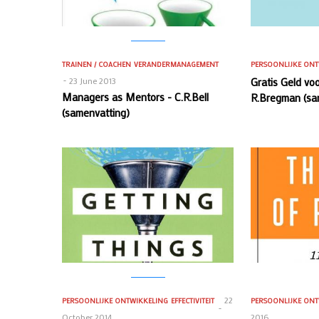
TRAINEN / COACHEN
VERANDERMANAGEMENT
PERSOONLIJKE ONT
23 June 2013
Gratis Geld vo
Managers as Mentors - C.R.Bell
R.Bregman (sa
(samenvatting)
22
PERSOONLIJKE ONTWIKKELING
EFFECTIVITEIT
PERSOONLIJKE ONT
October 2014
2016