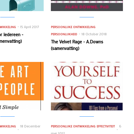
15 April 2017
WIKKELING
PERSOONLIJKE ONTWIKKELING
or Iedereen -
18 October 2018
PERSOONLIJKHEID
menvatting)
The Velvet Rage - A.Downs
(samenvatting)
18 December
6
WIKKELING
PERSOONLIJKE ONTWIKKELING
EFFECTIVITEIT
mei 2012