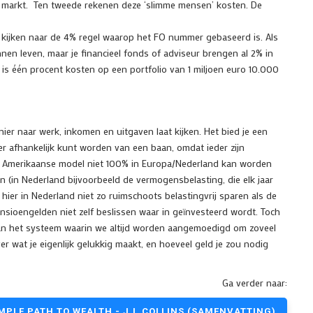
e markt. Ten tweede rekenen deze ‘slimme mensen’ kosten. De
 kijken naar de 4% regel waarop het FO nummer gebaseerd is. Als
nnen leven, maar je financieel fonds of adviseur brengen al 2% in
s één procent kosten op een portfolio van 1 miljoen euro 10.000
ier naar werk, inkomen en uitgaven laat kijken. Het bied je een
er afhankelijk kunt worden van een baan, omdat ieder zijn
het Amerikaanse model niet 100% in Europa/Nederland kan worden
 (in Nederland bijvoorbeeld de vermogensbelasting, die elk jaar
hier in Nederland niet zo ruimschoots belastingvrij sparen als de
ioengelden niet zelf beslissen waar in geïnvesteerd wordt. Toch
aan het systeem waarin we altijd worden aangemoedigd om zoveel
r wat je eigenlijk gelukkig maakt, en hoeveel geld je zou nodig
Ga verder naar:
MPLE PATH TO WEALTH - J.L.COLLINS (SAMENVATTING)