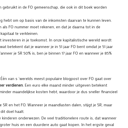
en gebruikt in de FO gemeenschap, die ook in dit boek worden
g hebt om op basis van de inkomsten daarvan te kunnen leven.
en als FO nummer moet rekenen, en dat je daarna tot in de
apitaal te verkleinen.
 investeren in je toekomst. In onze kapitalistische wereld wordt
at betekent dat je wanneer je in 51 jaar FO bent omdat je 51 jaar
nneer je SR 50% is, ben je binnen 17 jaar FO en wanneer je 85%
. Één van s ’werelds meest populaire blogpost over FO gaat over
eer verdienen
. Een euro elke maand minder uitgeven betekent
e minder maandelijkse kosten hebt, waardoor je dus sneller financieel
e SR en het FO. Wanneer je maandlasten dalen, stijgt je SR, maar
dit doel haalt.
e kinderen onderwezen. De veel traditionelere route is, dat wanneer
groter huis en een duurdere auto gaat kopen. In het ergste geval