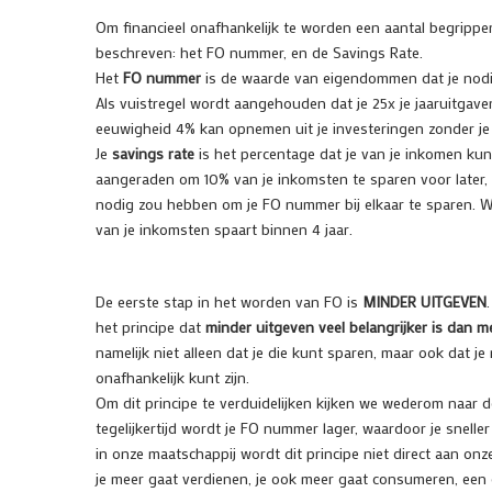
Om financieel onafhankelijk te worden een aantal begripp
beschreven: het FO nummer, en de Savings Rate.
Het
FO nummer
is de waarde van eigendommen dat je nodi
Als vuistregel wordt aangehouden dat je 25x je jaaruitgav
eeuwigheid 4% kan opnemen uit je investeringen zonder je k
Je
savings rate
is het percentage dat je van je inkomen kunt
aangeraden om 10% van je inkomsten te sparen voor later, w
nodig zou hebben om je FO nummer bij elkaar te sparen. Wa
van je inkomsten spaart binnen 4 jaar.
De eerste stap in het worden van FO is
MINDER UITGEVEN
het principe dat
minder uitgeven veel belangrijker is dan m
namelijk niet alleen dat je die kunt sparen, maar ook dat j
onafhankelijk kunt zijn.
Om dit principe te verduidelijken kijken we wederom naar d
tegelijkertijd wordt je FO nummer lager, waardoor je sneller 
in onze maatschappij wordt dit principe niet direct aan onz
je meer gaat verdienen, je ook meer gaat consumeren, een 