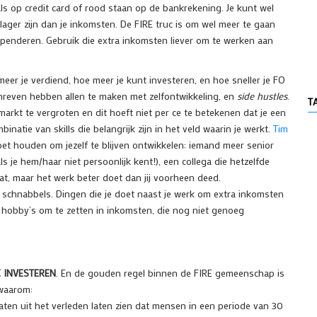
als op credit card of rood staan op de bankrekening. Je kunt wel
lager zijn dan je inkomsten. De FIRE truc is om wel meer te gaan
spenderen. Gebruik die extra inkomsten liever om te werken aan
meer je verdiend, hoe meer je kunt investeren, en hoe sneller je FO
chreven hebben allen te maken met zelfontwikkeling, en
side hustles
.
T
arkt te vergroten en dit hoeft niet per ce te betekenen dat je een
atie van skills die belangrijk zijn in het veld waarin je werkt.
Tim
et houden om jezelf te blijven ontwikkelen: iemand meer senior
ls je hem/haar niet persoonlijk kent!), een collega die hetzelfde
aat, maar het werk beter doet dan jij voorheen deed.
 schnabbels. Dingen die je doet naast je werk om extra inkomsten
 hobby’s om te zetten in inkomsten, die nog niet genoeg
E INVESTEREN
. En de gouden regel binnen de FIRE gemeenschap is
 waarom:
ten uit het verleden laten zien dat mensen in een periode van 30