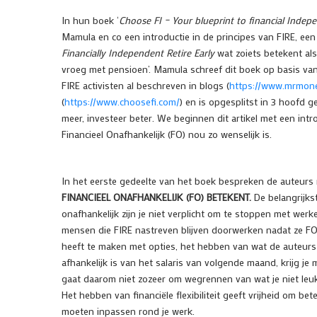
In hun boek ‘
Choose FI – Your blueprint to financial Indep
Mamula en co een introductie in de principes van FIRE, een
Financially Independent Retire Early
wat zoiets betekent als 
vroeg met pensioen’. Mamula schreef dit boek op basis va
FIRE activisten al beschreven in blogs (
https://www.mrmon
(
https://www.choosefi.com/
) en is opgesplitst in 3 hoofd g
meer, investeer beter. We beginnen dit artikel met een int
Financieel Onafhankelijk (FO) nou zo wenselijk is.
In het eerste gedeelte van het boek bespreken de auteurs
FINANCIEEL ONAFHANKELIJK (FO) BETEKENT.
De belangrijkst
onafhankelijk zijn je niet verplicht om te stoppen met werk
mensen die FIRE nastreven blijven doorwerken nadat ze FO zi
heeft te maken met opties, het hebben van wat de auteurs
afhankelijk is van het salaris van volgende maand, krijg je 
gaat daarom niet zozeer om wegrennen van wat je niet leuk
Het hebben van financiële flexibiliteit geeft vrijheid om bet
moeten inpassen rond je werk.