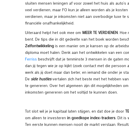
sluiten mensen leningen af voor zowel het huis als auto’s 
veel verdienen, maar FO kun je alleen worden als je kosten 
verdienen, maar je inkomsten niet aan overbodige luxe te 
financiële onafhankelijkheid.
Uiteraard helpt het ook mee om
MEER TE VERDIENEN
. Hoe 
bent. De tips die in dit gedeelte van het boek worden bes
Zelfontwikkeling
is een manier om je kansen op de arbeidsm
diploma moet halen. Denk aan het ontwikkelen van een combin
Ferriss
beschrijft dat je tenminste 3 mensen in de gaten mo
dan jij tegen wie je op kijkt (zoek contact met die persoon a
werk als jij doet maar dan beter, en iemand die onder je st
De
side hustles
vertalen zich het beste met het hebben van
te genereren. Over het algemeen zijn dit mogelijkheden om
inkomsten genereren om het voltijd te kunnen doen.
Tot slot wil je je kapitaal laten stijgen, en dat doe je door
T
om alleen te investeren
in goedkope index-trackers
. Dit is
Ten eerste kunnen mensen nooit de markt verslaan. Resulta