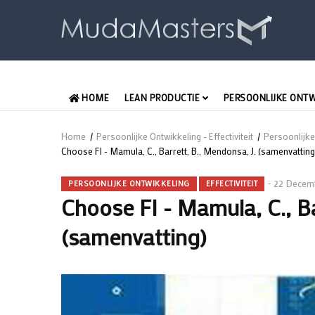
Overslaan
en
naar
de
inhoud
MAIN
gaan
HOME
LEAN PRODUCTIE
PERSOONLIJKE ONT
NEDERLANDS
Home
/
Persoonlijke Ontwikkeling - Effectiviteit
/
Persoonlijke
Kruimelpad
Choose FI - Mamula, C., Barrett, B., Mendonsa, J. (samenvatting
22 Decem
PERSOONLIJKE ONTWIKKELING
EFFECTIVITEIT
Choose FI - Mamula, C., Ba
(samenvatting)