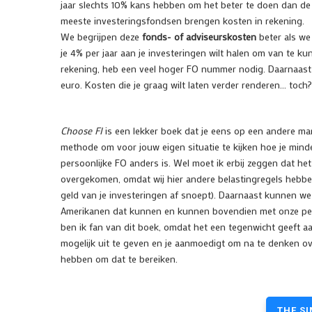
jaar slechts 10% kans hebben om het beter te doen dan d
meeste investeringsfondsen brengen kosten in rekening.
We begrijpen deze
fonds- of adviseurskosten
beter als we
je 4% per jaar aan je investeringen wilt halen om van te ku
rekening, heb een veel hoger FO nummer nodig. Daarnaast i
euro. Kosten die je graag wilt laten verder renderen… toch?
Choose FI
is een lekker boek dat je eens op een andere man
methode om voor jouw eigen situatie te kijken hoe je mind
persoonlijke FO anders is. Wel moet ik erbij zeggen dat 
overgekomen, omdat wij hier andere belastingregels hebben
geld van je investeringen af snoept). Daarnaast kunnen we 
Amerikanen dat kunnen en kunnen bovendien met onze pens
ben ik fan van dit boek, omdat het een tegenwicht geeft 
mogelijk uit te geven en je aanmoedigt om na te denken ove
hebben om dat te bereiken.
THE SI