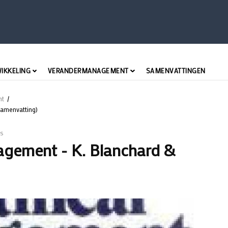
WIKKELING
VERANDERMANAGEMENT
SAMENVATTINGEN
nt
/
samenvatting)
s
agement - K. Blanchard &