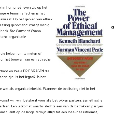
in hun privé-leven als op het
gere termijn effect en is het
s geweest. Op het gebied van ethiek
beslissing genomen?" vraagt menig
R
n boek
The Power of Ethical
sche organisatie.
 die helpen om te meten of
voor het bouwen van een ethische
nchard en Peale
DRIE VRAGEN
die
agen zijn:
Is het legaa
l?
Is het
e wet als organisatiebeleid. Wanneer de beslissing niet in het
tkomst win-win betekent voor alle betrokken partijen. Een ethische
artijen. Een uitkomst waarbij slechts een van de betrokken partijen
st, leidt op de lange termijn altijd tot een lose-lose uitkomst,