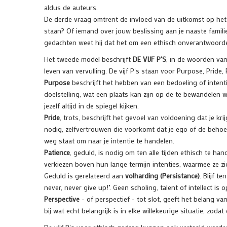
aldus de auteurs.
De derde vraag omtrent de invloed van de uitkomst op het e
staan? Of iemand over jouw beslissing aan je naaste famili
gedachten weet hij dat het om een ethisch onverantwoorde
Het tweede model beschrijft
DE VIJF P'S
, in de woorden van
leven van vervulling. De vijf P's staan voor Purpose, Pride,
Purpose
beschrijft het hebben van een bedoeling of intenti
doelstelling, wat een plaats kan zijn op de te bewandelen w
jezelf altijd in de spiegel kijken.
Pride
, trots, beschrijft het gevoel van voldoening dat je kri
nodig, zelfvertrouwen die voorkomt dat je ego of de behoe
weg staat om naar je intentie te handelen.
Patience
, geduld, is nodig om ten alle tijden ethisch te h
verkiezen boven hun lange termijn intenties, waarmee ze zic
Geduld is gerelateerd aan
volharding (Persistance)
. Blijf t
never, never give up!". Geen scholing, talent of intellect i
Perspective
- of perspectief - tot slot, geeft het belang va
bij wat echt belangrijk is in elke willekeurige situatie, zo