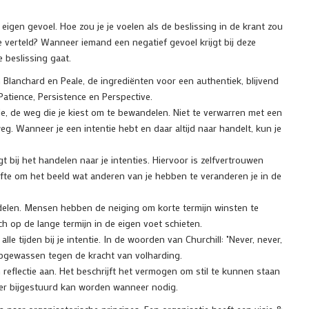
igen gevoel. Hoe zou je je voelen als de beslissing in de krant zou
e verteld? Wanneer iemand een negatief gevoel krijgt bij deze
 beslissing gaat.
 Blanchard en Peale, de ingrediënten voor een authentiek, blijvend
 Patience, Persistence en Perspective.
e, de weg die je kiest om te bewandelen. Niet te verwarren met een
eg. Wanneer je een intentie hebt en daar altijd naar handelt, kun je
jgt bij het handelen naar je intenties. Hiervoor is zelfvertrouwen
fte om het beeld wat anderen van je hebben te veranderen je in de
andelen. Mensen hebben de neiging om korte termijn winsten te
h op de lange termijn in de eigen voet schieten.
en alle tijden bij je intentie. In de woorden van Churchill: "Never, never,
s opgewassen tegen de kracht van volharding.
n reflectie aan. Het beschrijft het vermogen om stil te kunnen staan
dat er bijgestuurd kan worden wanneer nodig.