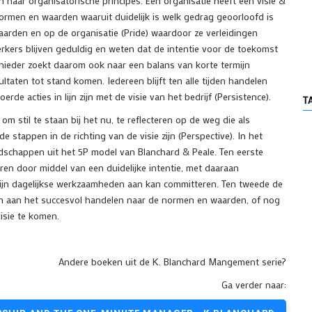
 naar organisatorische principes. Een organisatie heeft een visie &
rmen en waarden waaruit duidelijk is welk gedrag geoorloofd is
arden en op de organisatie (Pride) waardoor ze verleidingen
ers blijven geduldig en weten dat de intentie voor de toekomst
Eenieder zoekt daarom ook naar een balans van korte termijn
taten tot stand komen. Iedereen blijft ten alle tijden handelen
erde acties in lijn zijn met de visie van het bedrijf (Persistence).
T
om stil te staan bij het nu, te reflecteren op de weg die als
 stappen in de richting van de visie zijn (Perspective). In het
odschappen uit het 5P model van Blanchard & Peale. Ten eerste
eren door middel van een duidelijke intentie, met daaraan
ijn dagelijkse werkzaamheden aan kan committeren. Ten tweede de
en aan het succesvol handelen naar de normen en waarden, of nog
isie te komen.
Andere boeken uit de K. Blanchard Mangement serie?
Ga verder naar: