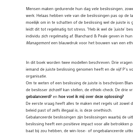
Mensen maken gedurende hun dag vele beslissingen, zowel 
werk. Helaas hebben vele van die beslissingen pas op de lan
moeilijk om in te schatten of de beslissing wel de juiste i
leidt dit tot regelmatig tot stress. "Heb ik wel de 'juiste' 
individu zich regelmatig af. Blanchard & Peale geven in hu
Management
een blauwdruk voor het bouwen van een ethi
In dit boek worden twee modellen beschreven. Drie vragen
iemand de juiste beslissing genomen heeft en de vijf P's 
organisatie.
Om te weten of een beslissing de juiste is beschrijven Bla
de beslisser zichzelf kan stellen, de ethiek-check. De drie vr
gebalanceerd?
en
hoe voel ik mij over deze oplossing?
De eerste vraag heeft alles te maken met regels uit zowel d
beleid past of zelfs illegaal is, is deze onethisch.
Gebalanceerde beslissingen zijn beslissingen waarbij de ui
beslissing heeft een positieve impact voor alle betrokken p
baat bij zou hebben, de win-lose- of ongebalanceerde uitkom