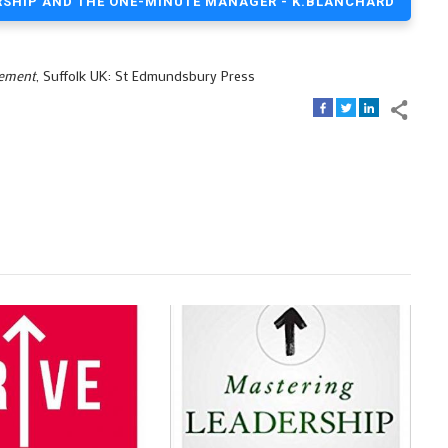
RSHIP AND THE ONE-MINUTE MANAGER - K.BLANCHARD
gement
, Suffolk UK: St Edmundsbury Press