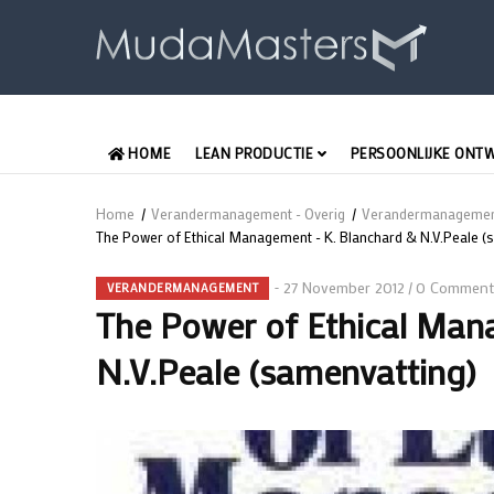
Overslaan
en
naar
de
inhoud
MAIN
gaan
HOME
LEAN PRODUCTIE
PERSOONLIJKE ONT
NEDERLANDS
Home
/
Verandermanagement - Overig
/
Verandermanageme
Kruimelpad
The Power of Ethical Management - K. Blanchard & N.V.Peale (
27 November 2012
0 Comment
/
VERANDERMANAGEMENT
The Power of Ethical Man
N.V.Peale (samenvatting)