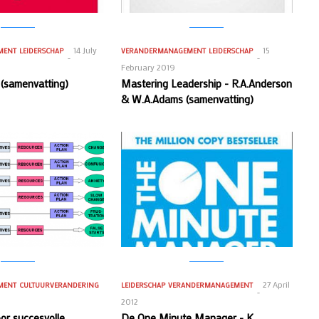
14 July
15
MENT
LEIDERSCHAP
VERANDERMANAGEMENT
LEIDERSCHAP
February 2019
k (samenvatting)
Mastering Leadership - R.A.Anderson
& W.A.Adams (samenvatting)
27 April
MENT
CULTUURVERANDERING
LEIDERSCHAP
VERANDERMANAGEMENT
2012
or succesvolle
De One Minute Manager - K.