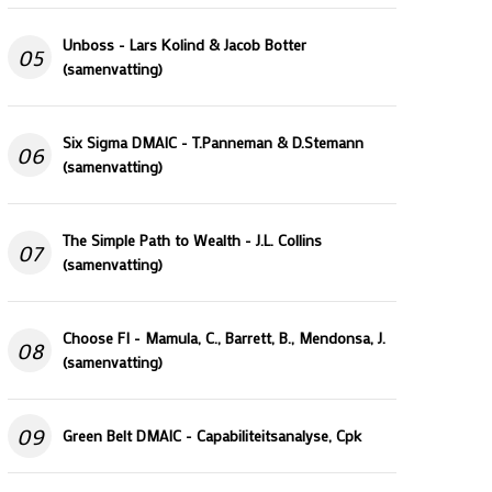
Unboss - Lars Kolind & Jacob Botter
05
(samenvatting)
Six Sigma DMAIC - T.Panneman & D.Stemann
06
(samenvatting)
The Simple Path to Wealth - J.L. Collins
07
(samenvatting)
Choose FI - Mamula, C., Barrett, B., Mendonsa, J.
08
(samenvatting)
09
Green Belt DMAIC - Capabiliteitsanalyse, Cpk