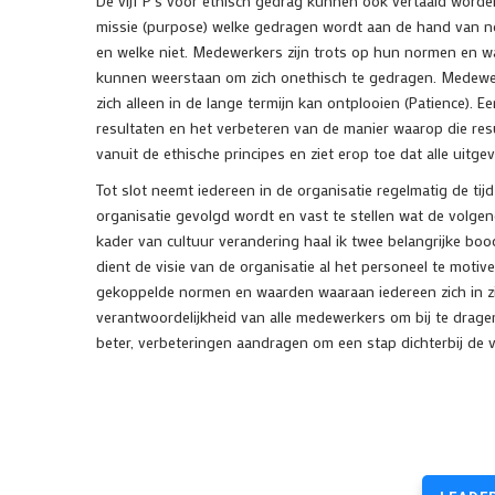
De vijf P's voor ethisch gedrag kunnen ook vertaald worden
missie (purpose) welke gedragen wordt aan de hand van no
en welke niet. Medewerkers zijn trots op hun normen en wa
kunnen weerstaan om zich onethisch te gedragen. Medewerk
zich alleen in de lange termijn kan ontplooien (Patience). 
resultaten en het verbeteren van de manier waarop die resul
vanuit de ethische principes en ziet erop toe dat alle uitgevo
Tot slot neemt iedereen in de organisatie regelmatig de tijd 
organisatie gevolgd wordt en vast te stellen wat de volgende
kader van cultuur verandering haal ik twee belangrijke bo
dient de visie van de organisatie al het personeel te motiv
gekoppelde normen en waarden waaraan iedereen zich in z
verantwoordelijkheid van alle medewerkers om bij te drag
beter, verbeteringen aandragen om een stap dichterbij de v