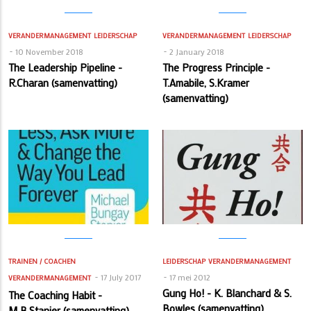
VERANDERMANAGEMENT
LEIDERSCHAP
VERANDERMANAGEMENT
LEIDERSCHAP
10 November 2018
2 January 2018
The Leadership Pipeline -
The Progress Principle -
R.Charan (samenvatting)
T.Amabile, S.Kramer
(samenvatting)
TRAINEN / COACHEN
LEIDERSCHAP
VERANDERMANAGEMENT
17 July 2017
17 mei 2012
VERANDERMANAGEMENT
Gung Ho! - K. Blanchard & S.
The Coaching Habit -
Bowles (samenvatting)
M.B.Stanier (samenvatting)