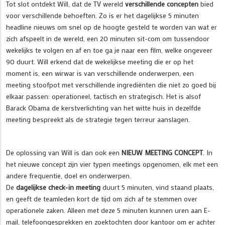
Tot slot ontdekt Will, dat de TV wereld
verschillende concepten
bied
voor verschillende behoeften. Zo is er het dagelijkse 5 minuten
headline nieuws om snel op de hoogte gesteld te worden van wat er
zich afspeelt in de wereld, een 20 minuten sit-com om tussendoor
wekelijks te volgen en af en toe ga je naar een film, welke ongeveer
90 duurt. Will erkend dat de wekelijkse meeting die er op het
moment is, een wirwar is van verschillende onderwerpen, een
meeting stoofpot met verschillende ingrediënten die niet zo goed bij
elkaar passen: operationeel, tactisch en strategisch. Het is alsof
Barack Obama de kerstverlichting van het witte huis in dezelfde
meeting bespreekt als de strategie tegen terreur aanslagen.
De oplossing van Will is dan ook een
NIEUW MEETING CONCEPT
. In
het nieuwe concept zijn vier typen meetings opgenomen, elk met een
andere frequentie, doel en onderwerpen.
De
dagelijkse check-in meeting
duurt 5 minuten, vind staand plaats,
en geeft de teamleden kort de tijd om zich af te stemmen over
operationele zaken. Alleen met deze 5 minuten kunnen uren aan E-
mail, telefoongesprekken en zoektochten door kantoor om er achter