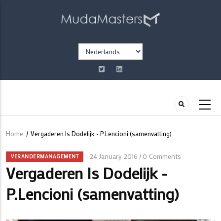
Overslaan
en
naar
de
Select
inhoud
your
gaan
language
Home
/
Vergaderen Is Dodelijk - P.Lencioni (samenvatting)
Kruimelpad
24 January 2016
0 Comments
/
VERANDERMANAGEMENT
Vergaderen Is Dodelijk -
P.Lencioni (samenvatting)