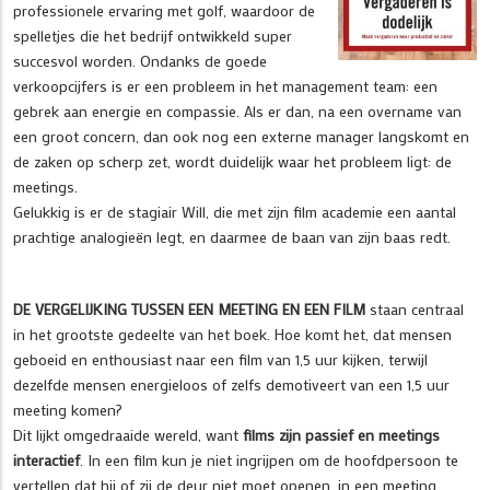
professionele ervaring met golf, waardoor de
spelletjes die het bedrijf ontwikkeld super
succesvol worden. Ondanks de goede
verkoopcijfers is er een probleem in het management team: een
gebrek aan energie en compassie. Als er dan, na een overname van
een groot concern, dan ook nog een externe manager langskomt en
de zaken op scherp zet, wordt duidelijk waar het probleem ligt: de
meetings.
Gelukkig is er de stagiair Will, die met zijn film academie een aantal
prachtige analogieën legt, en daarmee de baan van zijn baas redt.
DE VERGELIJKING TUSSEN EEN MEETING EN EEN FILM
staan centraal
in het grootste gedeelte van het boek. Hoe komt het, dat mensen
geboeid en enthousiast naar een film van 1,5 uur kijken, terwijl
dezelfde mensen energieloos of zelfs demotiveert van een 1,5 uur
meeting komen?
Dit lijkt omgedraaide wereld, want
films zijn passief en meetings
interactief
. In een film kun je niet ingrijpen om de hoofdpersoon te
vertellen dat hij of zij de deur niet moet openen, in een meeting