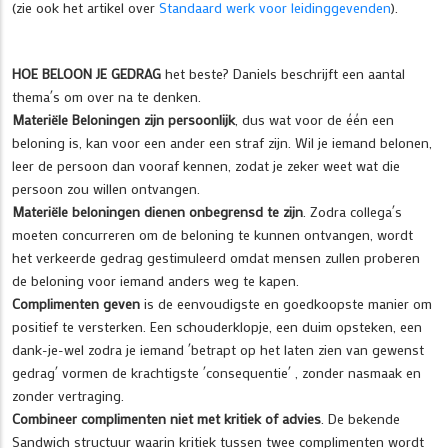
(zie ook het artikel over
Standaard werk voor leidinggevenden
).
HOE BELOON JE GEDRAG
het beste? Daniels beschrijft een aantal
thema´s om over na te denken.
Materiële
Beloningen zijn persoonlijk
, dus wat voor de één een
beloning is, kan voor een ander een straf zijn. Wil je iemand belonen,
leer de persoon dan vooraf kennen, zodat je zeker weet wat die
persoon zou willen ontvangen.
Materiële beloningen dienen onbegrensd te zijn
. Zodra collega´s
moeten concurreren om de beloning te kunnen ontvangen, wordt
het verkeerde gedrag gestimuleerd omdat mensen zullen proberen
de beloning voor iemand anders weg te kapen.
Complimenten geven
is de eenvoudigste en goedkoopste manier om
positief te versterken. Een schouderklopje, een duim opsteken, een
dank-je-wel zodra je iemand ´betrapt op het laten zien van gewenst
gedrag´ vormen de krachtigste ´consequentie´ , zonder nasmaak en
zonder vertraging.
Combineer complimenten niet met kritiek of advies
. De bekende
Sandwich structuur waarin kritiek tussen twee complimenten wordt