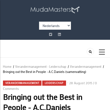
Overslaan
en
naar
de
Select
inhoud
your
gaan
language
Home
/
Verandermanagement - Leiderschap
/
Verandermanagement
/
Kruimelpad
Bringing out the Best in People - A.C.Daniels (samenvatting)
28 August 2015
0
/
VERANDERMANAGEMENT
LEIDERSCHAP
Comments
Bringing out the Best in
People - A.C.Daniels