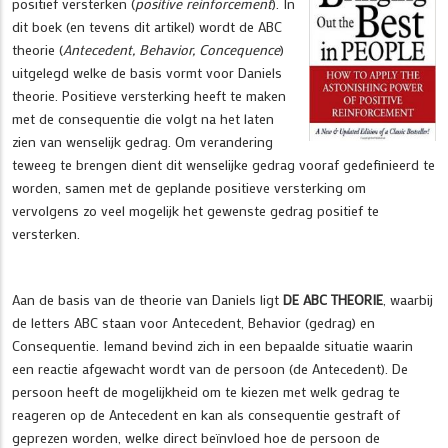
positief versterken (
positive reinforcement
). In
dit boek (en tevens dit artikel) wordt de ABC
theorie (
Antecedent, Behavior, Concequence
)
uitgelegd welke de basis vormt voor Daniels
theorie. Positieve versterking heeft te maken
met de consequentie die volgt na het laten
zien van wenselijk gedrag. Om verandering
teweeg te brengen dient dit wenselijke gedrag vooraf gedefinieerd te
worden, samen met de geplande positieve versterking om
vervolgens zo veel mogelijk het gewenste gedrag positief te
versterken.
Aan de basis van de theorie van Daniels ligt
DE
ABC THEORIE
, waarbij
de letters ABC staan voor Antecedent, Behavior (gedrag) en
Consequentie. Iemand bevind zich in een bepaalde situatie waarin
een reactie afgewacht wordt van de persoon (de Antecedent). De
persoon heeft de mogelijkheid om te kiezen met welk gedrag te
reageren op de Antecedent en kan als consequentie gestraft of
geprezen worden, welke direct beïnvloed hoe de persoon de