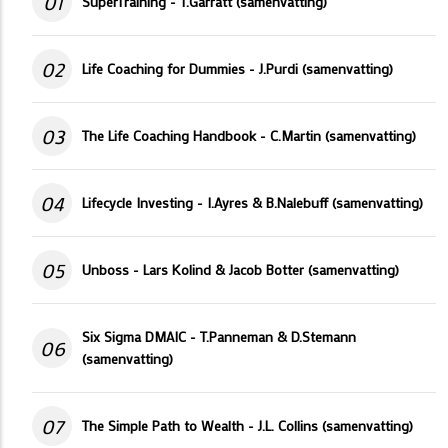
01
SuperTraining - T.Garratt (samenvatting)
02
Life Coaching for Dummies - J.Purdi (samenvatting)
03
The Life Coaching Handbook - C.Martin (samenvatting)
04
Lifecycle Investing - I.Ayres & B.Nalebuff (samenvatting)
05
Unboss - Lars Kolind & Jacob Botter (samenvatting)
Six Sigma DMAIC - T.Panneman & D.Stemann
06
(samenvatting)
07
The Simple Path to Wealth - J.L. Collins (samenvatting)