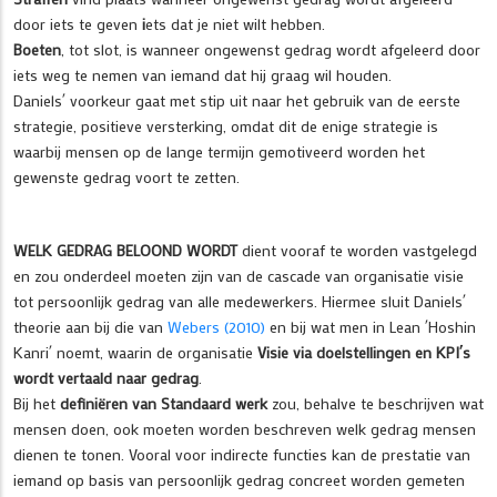
door iets te geven
i
ets dat je niet wilt hebben.
Boeten
, tot slot, is wanneer ongewenst gedrag wordt afgeleerd door
iets weg te nemen van iemand dat hij graag wil houden.
Daniels´ voorkeur gaat met stip uit naar het gebruik van de eerste
strategie, positieve versterking, omdat dit de enige strategie is
waarbij mensen op de lange termijn gemotiveerd worden het
gewenste gedrag voort te zetten.
WELK GEDRAG BELOOND WORDT
dient vooraf te worden vastgelegd
en zou onderdeel moeten zijn van de cascade van organisatie visie
tot persoonlijk gedrag van alle medewerkers. Hiermee sluit Daniels´
theorie aan bij die van
Webers (2010)
en bij wat men in Lean ´Hoshin
Kanri´ noemt, waarin de organisatie
Visie via doelstellingen en KPI´s
wordt vertaald naar gedrag
.
Bij het
definiëren van Standaard werk
zou, behalve te beschrijven wat
mensen doen, ook moeten worden beschreven welk gedrag mensen
dienen te tonen. Vooral voor indirecte functies kan de prestatie van
iemand op basis van persoonlijk gedrag concreet worden gemeten