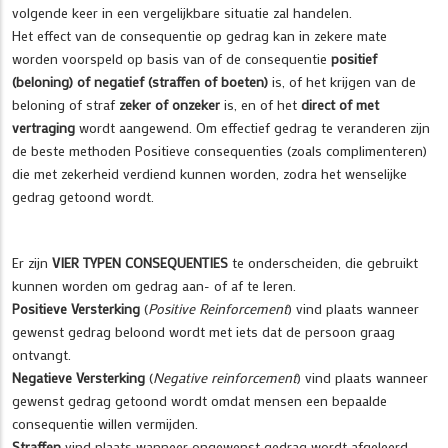
volgende keer in een vergelijkbare situatie zal handelen.
Het effect van de consequentie op gedrag kan in zekere mate
worden voorspeld op basis van of de consequentie
positief
(beloning) of negatief (straffen of boeten)
is, of het krijgen van de
beloning of straf
zeker of onzeker
is, en of het
direct of met
vertraging
wordt aangewend. Om effectief gedrag te veranderen zijn
de beste methoden Positieve consequenties (zoals complimenteren)
die met zekerheid verdiend kunnen worden, zodra het wenselijke
gedrag getoond wordt.
Er zijn
VIER TYPEN CONSEQUENTIES
te onderscheiden, die gebruikt
kunnen worden om gedrag aan- of af te leren.
Positieve Versterking
(
Positive Reinforcement
) vind plaats wanneer
gewenst gedrag beloond wordt met iets dat de persoon graag
ontvangt.
Negatieve Versterking
(
Negative reinforcement
) vind plaats wanneer
gewenst gedrag getoond wordt omdat mensen een bepaalde
consequentie willen vermijden.
Straffen
vind plaats wanneer ongewenst gedrag wordt afgeleerd