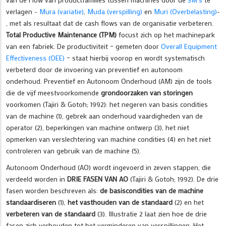
verlagen -
Mura (variatie)
,
Muda (verspilling)
en
Muri (Overbelasting)
-
, met als resultaat dat de cash flows van de organisatie verbeteren.
Total Productive Maintenance (TPM)
focust zich op het machinepark
van een fabriek. De productiviteit – gemeten door
Overall Equipment
Effectiveness (OEE)
– staat hierbij voorop en wordt systematisch
verbeterd door de invoering van preventief en autonoom
onderhoud. Preventief en Autonoom Onderhoud (AM) zijn de tools
die de vijf meestvoorkomende
grondoorzaken van storingen
voorkomen (Tajiri & Gotoh; 1992): het negeren van basis condities
van de machine (1), gebrek aan onderhoud vaardigheden van de
operator (2), beperkingen van machine ontwerp (3), het niet
opmerken van verslechtering van machine condities (4) en het niet
controleren van gebruik van de machine (5).
Autonoom Onderhoud (AO) wordt ingevoerd in zeven stappen, die
verdeeld worden in
DRIE FASEN VAN AO
(Tajiri & Gotoh; 1992). De drie
fasen worden beschreven als:
de basiscondities van de machine
standaardiseren
(1),
het vasthouden van de standaard
(2) en het
verbeteren van de standaard
(3). Illustratie 2 laat zien hoe de drie
fasen zich verhouden tot het verminderen van verspillingen. Het