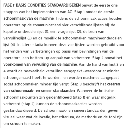
FASE 1: BASIS CONDITIES STANDAARDISEREN
omvat de eerste drie
stappen van het implementeren van AO. Stap 1 omdat de
eerste
schoonmaak van de machine
. Tijdens de schoonmaak acties houden
operators op de communicatiecel vier verschillende lijsten bij: de
kapotte onderdelenlijst (1), een vragenlijst (2), de bron van
vervuilinglijst (3) en de moeilijk te schoonmaken machineonderdelen
lijst (4). In latere stadia kunnen deze vier lijsten worden gebruikt voor
het vinden van verbeteringen op basis van bevindingen van de
operators, een bottom-up aanpak van verbeteren. Stap 2 omvat het
voorkomen van vervuiling van de machine
. Aan de hand van lijst 3 en
4 wordt de hoeveelheid vervuiling aangepakt -waardoor er minder
schoongemaakt hoeft te worden- en worden machines aangepast
zodat schoonmaken minder tijd vergt. Stap 3 beschrijft het
creëren
van schoonmaak- en smeer standaarden
. Wanneer de kritische
schoonmaakpunten zijn geïdentificeerd (stap 1) en waar mogelijk
verbeterd (stap 2) kunnen de schoonmaakacties worden
gestandaardiseerd. De schoonmaak- en smeerstandaarden geven
visueel weer wat de locatie, het criterium, de methode en de tool zijn
om schoon te maken.