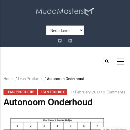
Overslaan
en
naar
de
Select
inhoud
your
gaan
language
Home
/
Lean Productie
/
Autonoom Onderhoud
Kruimelpad
17 February 2013
0 Comments
/
LEAN PRODUCTIE
LEAN TOOLBOX
Autonoom Onderhoud