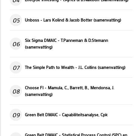
05
Unboss - Lars Kolind & Jacob Botter (samenvatting)
Six Sigma DMAIC - T.Panneman & D.Stemann
06
(samenvatting)
07
The Simple Path to Wealth - J.L. Collins (samenvatting)
Choose FI - Mamula, C., Barrett, B., Mendonsa, J.
08
(samenvatting)
09
Green Belt DMAIC - Capabiliteitsanalyse, Cpk
Green Belt DMAIC - Statistical Process Control (SPC) en