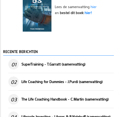
Lees de samenvatting
hier
en
bestel dit boek
hier!
RECENTE BERICHTEN
01
SuperTraining - T.Garratt (samenvatting)
02
Life Coaching for Dummies - J.Purdi (samenvatting)
03
The Life Coaching Handbook - C.Martin (samenvatting)
04
Lifecycle Investing - I.Ayres & B.Nalebuff (samenvatting)