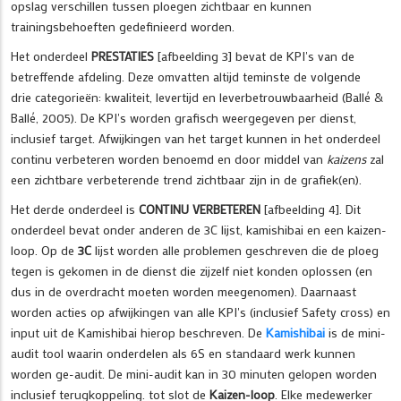
opslag verschillen tussen ploegen zichtbaar en kunnen
trainingsbehoeften gedefinieerd worden.
Het onderdeel
PRESTATIES
[afbeelding 3] bevat de KPI's van de
betreffende afdeling. Deze omvatten altijd teminste de volgende
drie categorieën: kwaliteit, levertijd en leverbetrouwbaarheid (Ballé &
Ballé, 2005). De KPI's worden grafisch weergegeven per dienst,
inclusief target. Afwijkingen van het target kunnen in het onderdeel
continu verbeteren worden benoemd en door middel van
kaizens
zal
een zichtbare verbeterende trend zichtbaar zijn in de grafiek(en).
Het derde onderdeel is
CONTINU VERBETEREN
[afbeelding 4]. Dit
onderdeel bevat onder anderen de 3C lijst, kamishibai en een kaizen-
loop. Op de
3C
lijst worden alle problemen geschreven die de ploeg
tegen is gekomen in de dienst die zijzelf niet konden oplossen (en
dus in de overdracht moeten worden meegenomen). Daarnaast
worden acties op afwijkingen van alle KPI's (inclusief Safety cross) en
input uit de Kamishibai hierop beschreven. De
Kamishibai
is de mini-
audit tool waarin onderdelen als 6S en standaard werk kunnen
worden ge-audit. De mini-audit kan in 30 minuten gelopen worden
inclusief terugkoppeling. tot slot de
Kaizen-loop
. Elke medewerker