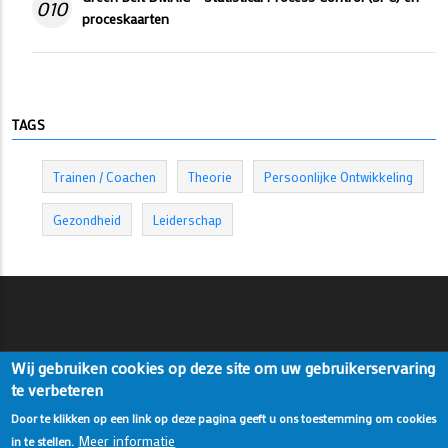
010
proceskaarten
TAGS
Trainen / Coachen
Theorie
Persoonlijke Ontwikkeling
Gezondheid
Leiderschap
Wij gebruiken cookies op deze site om uw gebruikerservaring
te verbeteren
Door te klikken op een link op deze pagina geeft u ons toestemming om cookies
Meer informatie
in te stellen.