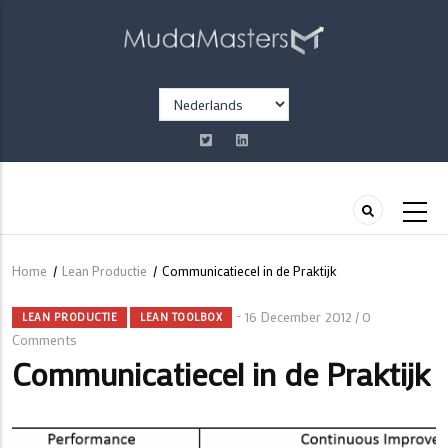
Overslaan
en
naar
de
Select
inhoud
your
gaan
language
Home
/
Lean Productie
/
Communicatiecel in de Praktijk
Kruimelpad
16 December 2012
0
/
LEAN PRODUCTIE
LEAN TOOLBOX
Comments
Communicatiecel in de Praktijk