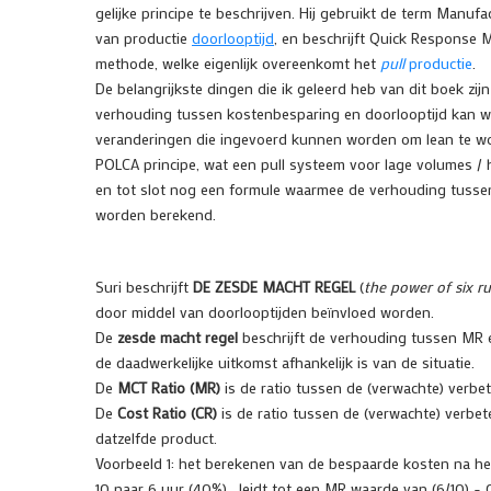
gelijke principe te beschrijven. Hij gebruikt de term Manufac
van productie
doorlooptijd
, en beschrijft Quick Response 
methode, welke eigenlijk overeenkomt het
pull
productie
.
De belangrijkste dingen die ik geleerd heb van dit boek zi
verhouding tussen kostenbesparing en doorlooptijd kan w
veranderingen die ingevoerd kunnen worden om lean te wor
POLCA principe, wat een pull systeem voor lage volumes / h
en tot slot nog een formule waarmee de verhouding tussen 
worden berekend.
Suri beschrijft
DE ZESDE MACHT REGEL
(
the power of six ru
door middel van doorlooptijden beïnvloed worden.
De
zesde macht regel
beschrijft de verhouding tussen MR 
de daadwerkelijke uitkomst afhankelijk is van de situatie.
De
MCT Ratio (MR)
is de ratio tussen de (verwachte) verb
De
Cost Ratio (CR)
is de ratio tussen de (verwachte) verbe
datzelfde product.
Voorbeeld 1: het berekenen van de bespaarde kosten na he
10 naar 6 uur (40%), leidt tot een MR waarde van (6/10) =