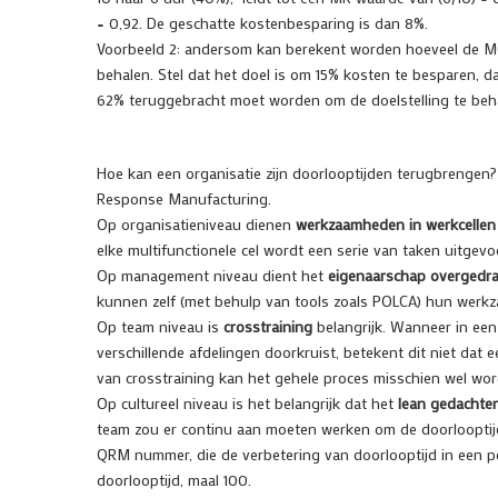
= 0,92. De geschatte kostenbesparing is dan 8%.
Voorbeeld 2: andersom kan berekent worden hoeveel de M
behalen. Stel dat het doel is om 15% kosten te besparen, 
62% teruggebracht moet worden om de doelstelling te beh
Hoe kan een organisatie zijn doorlooptijden terugbrengen? 
Response Manufacturing.
Op organisatieniveau dienen
werkzaamheden in werkcellen
elke multifunctionele cel wordt een serie van taken uitgevo
Op management niveau dient het
eigenaarschap overgedr
kunnen zelf (met behulp van tools zoals POLCA) hun wer
Op team niveau is
crosstraining
belangrijk. Wanneer in een
verschillende afdelingen doorkruist, betekent dit niet dat
van crosstraining kan het gehele proces misschien wel wo
Op cultureel niveau is het belangrijk dat het
lean gedachte
team zou er continu aan moeten werken om de doorlooptijd
QRM nummer, die de verbetering van doorlooptijd in een pos
doorlooptijd, maal 100.