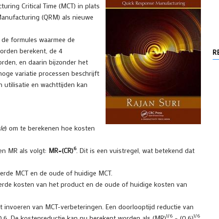
turing Critical Time (MCT) in plats
Manufacturing (QRM) als nieuwe
jn de formules waarmee de
orden berekent, de 4
R
den, en daarin bijzonder het
oge variatie processen beschrijft
utilisatie en wachttijden kan
le
) om te berekenen hoe kosten
6
en MR als volgt:
MR=(CR)
. Dit is een vuistregel, wat betekend dat
eterde MCT en de oude of huidige MCT.
terde kosten van het product en de oude of huidige kosten van
t invoeren van MCT-verbeteringen. Een doorlooptijd reductie van
1/6
1/6
 0,6. De kostenreductie kan nu berekent worden als (MR)
= (0,6)