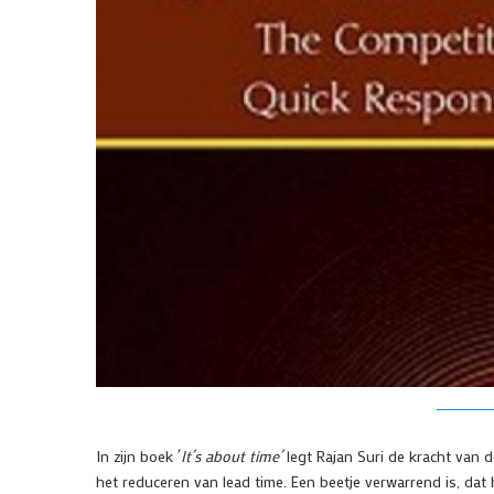
In zijn boek ´
It´s about time´
legt Rajan Suri de kracht van de
het reduceren van lead time. Een beetje verwarrend is, dat