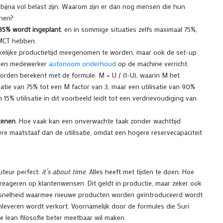
jna vol belast zijn. Waarom zijn er dan nog mensen die hun
nnen?
85% wordt ingeplant
, en in sommige situaties zelfs maximaal 75%,
 MCT hebben.
rkelijke productietijd meegenomen te worden, maar ook de set-up
at een medewerker
autonoom onderhoud
op de machine verricht.
orden berekent met de formule: M = U / (1-U), waarin M het
ilisatie van 75% tot een M factor van 3, maar een utilisatie van 90%
15% utilisatie in dit voorbeeld leidt tot een verdrievoudiging van
ekenen
. Hoe vaak kan een onverwachte taak zonder wachttijd
e maatstaaf dan de utilisatie, omdat een hogere reservecapaciteit
uteur perfect:
it´s about time
. Alles heeft met tijden te doen. Hoe
n reageren op klantenwensen. Dit geldt in productie, maar zeker ook
e snelheid waarmee nieuwe producten worden geïntroduceerd wordt
nleveren wordt verkort. Voornamelijk door de formules die Suri
de lean filosofie beter meetbaar wil maken.