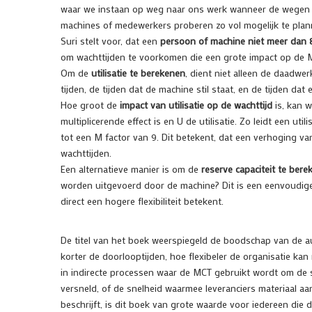
waar we instaan op weg naar ons werk wanneer de wegen bi
machines of medewerkers proberen zo vol mogelijk te pla
Suri stelt voor, dat een
persoon of machine niet meer dan 
om wachttijden te voorkomen die een grote impact op de
Om de
utilisatie te berekenen
, dient niet alleen de daadwe
tijden, de tijden dat de machine stil staat, en de tijden d
Hoe groot de
impact van utilisatie op de wachttijd
is, kan w
multiplicerende effect is en U de utilisatie. Zo leidt een ut
tot een M factor van 9. Dit betekent, dat een verhoging van 
wachttijden.
Een alternatieve manier is om de
reserve capaciteit te ber
worden uitgevoerd door de machine? Dit is een eenvoudiger
direct een hogere flexibiliteit betekent.
De titel van het boek weerspiegeld de boodschap van de a
korter de doorlooptijden, hoe flexibeler de organisatie ka
in indirecte processen waar de MCT gebruikt wordt om d
versneld, of de snelheid waarmee leveranciers materiaal aa
beschrijft, is dit boek van grote waarde voor iedereen die 