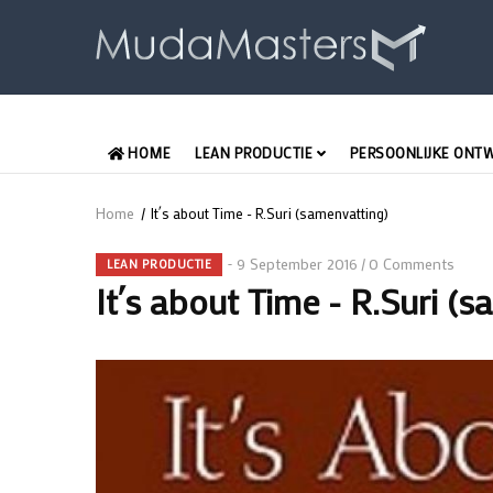
Overslaan
en
naar
de
inhoud
MAIN
gaan
HOME
LEAN PRODUCTIE
PERSOONLIJKE ONT
NEDERLANDS
Home
/
It´s about Time - R.Suri (samenvatting)
Kruimelpad
9 September 2016
0 Comments
/
LEAN PRODUCTIE
It´s about Time - R.Suri (