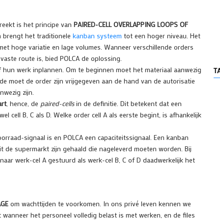
eekt is het principe van
PAIRED-CELL OVERLAPPING LOOPS OF
m brengt het traditionele
kanban systeem
tot een hoger niveau. Het
t hoge variatie en lage volumes. Wanneer verschillende orders
 vaste route is, bied POLCA de oplossing.
f hun werk inplannen. Om te beginnen moet het materiaal aanwezig
T
de moet de order zijn vrijgegeven aan de hand van de autorisatie
wezig zijn.
art
, hence, de
paired-cells
in de definitie. Dit betekent dat een
 cell B, C als D. Welke order cell A als eerste begint, is afhankelijk
oorraad-signaal is en POLCA een capaciteitssignaal. Een kanban
it de supermarkt zijn gehaald die nageleverd moeten worden. Bij
aar werk-cel A gestuurd als werk-cel B, C of D daadwerkelijk het
AGE
om wachttijden te voorkomen. In ons privé leven kennen we
 wanneer het personeel volledig belast is met werken, en de files