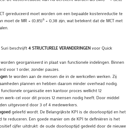
CT gereduceerd moet worden om een bepaalde kostenreductie te
6
dan moet de MR = (0,85)
= 0,38 zijn, wat betekent dat de MCT met
alen.
Suri beschrijft
4 STRUCTURELE VERANDERINGEN
voor Quick
worden georganiseerd in plaat van functionele indelingen. Binnen
erd voor 1 order, zonder pauzes.
agen
te worden aan de mensen die in de werkcellen werken. Zij
kzaamheden plannen en hebben daarom minder overhead nodig.
 functionele organisatie een kantoor proces wellicht 12
 een werk-cel voor dit proces 12 mensen nodig heeft. Door middel
rden uitgevoerd door 3 of 4 medewerkers.
ngoed
geleefd wordt. De Belangrijkste KPI is de doorlooptijd en het
 te reduceren. Een goede manier om de KPI te definiëren is het
itief cijfer uitdrukt: de oude doorlooptijd gedeeld door de nieuwe