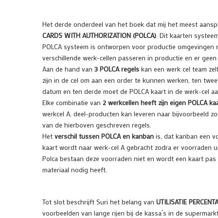
Het derde onderdeel van het boek dat mij het meest aanspr
CARDS WITH AUTHORIZATION (POLCA)
. Dit kaarten systee
POLCA systeem is ontworpen voor productie omgevingen me
verschillende werk-cellen passeren in productie en er geen
Aan de hand van
3 POLCA regels
kan een werk cel team zel
zijn in de cel om aan een order te kunnen werken, ten twee
datum en ten derde moet de POLCA kaart in de werk-cel aan
Elke combinatie van
2 werkcellen heeft zijn eigen POLCA ka
werkcel A, deel-producten kan leveren naar bijvoorbeeld zowel
van de hierboven geschreven regels.
Het
verschil tussen POLCA en kanban
is, dat kanban een v
kaart wordt naar werk-cel A gebracht zodra er voorraden u
Polca bestaan deze voorraden niet en wordt een kaart pas n
materiaal nodig heeft.
Tot slot beschrijft Suri het belang van
UTILISATIE PERCENT
voorbeelden van lange rijen bij de kassa´s in de supermarkt