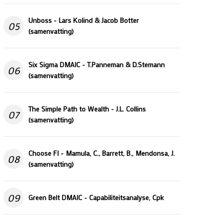
Unboss - Lars Kolind & Jacob Botter
05
(samenvatting)
Six Sigma DMAIC - T.Panneman & D.Stemann
06
(samenvatting)
The Simple Path to Wealth - J.L. Collins
07
(samenvatting)
Choose FI - Mamula, C., Barrett, B., Mendonsa, J.
08
(samenvatting)
09
Green Belt DMAIC - Capabiliteitsanalyse, Cpk