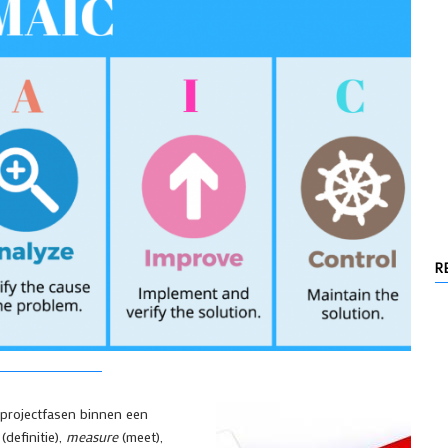
R
 projectfasen binnen een
e
(definitie),
measure
(meet),