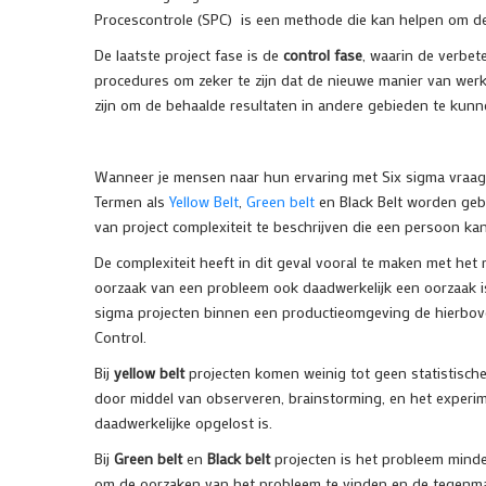
Procescontrole (SPC) is een methode die kan helpen om de
De laatste project fase is de
control fase
, waarin de verbe
procedures om zeker te zijn dat de nieuwe manier van we
zijn om de behaalde resultaten in andere gebieden te kunn
Wanneer je mensen naar hun ervaring met Six sigma vraag
Termen als
Yellow Belt
,
Green belt
en Black Belt worden geb
van project complexiteit te beschrijven die een persoon kan
De complexiteit heeft in dit geval vooral te maken met het 
oorzaak van een probleem ook daadwerkelijk een oorzaak is.
sigma projecten binnen een productieomgeving de hierbove
Control.
Bij
yellow belt
projecten komen weinig tot geen statistisch
door middel van observeren, brainstorming, en het experi
daadwerkelijke opgelost is.
Bij
Green belt
en
Black belt
projecten is het probleem mind
om de oorzaken van het probleem te vinden en de tegenmaa