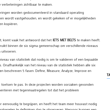
 verbeteringen zichtbaar te maken.
teringen worden gedocumenteerd in standaard operating
rken wordt vastgehouden, en wordt gekeken of er mogelijkheden
en kopiëren.
t, komt vaak het antwoord dat het
IETS MET BELTS
te maken heeft.
ruikt binnen de six sigma gemeenschap om verschillende niveaus
 uitvoeren.
niveau van statistiek dat nodig is om te valideren of een bepaalde
 Onafhankelijk van het niveau van de statistiek hebben alle six
n beschreven 5 fasen: Define, Measure, Analyze, Improve en
T
e toetsen te pas. In deze projecten worden oorzaken gevonden
menteren met tegenmaatregelen tot dat het probleem
er eenvoudig te begrijpen, en heeft het team meer houvast nodig
tregelen te definiëren dan te observeren. Hiervoor kunnen een